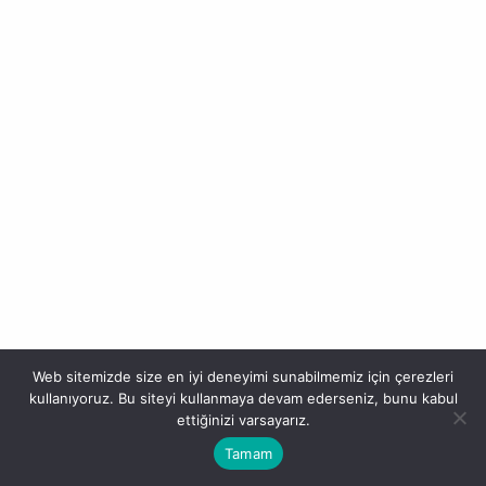
Web sitemizde size en iyi deneyimi sunabilmemiz için çerezleri
kullanıyoruz. Bu siteyi kullanmaya devam ederseniz, bunu kabul
ettiğinizi varsayarız.
Tamam
Veri politikasındaki amaçlarla sınırlı ve mevzuata uygun şekilde çerez
konumlandırmaktayız. Detaylar için
veri politikamızı
inceleyebilirsiniz.