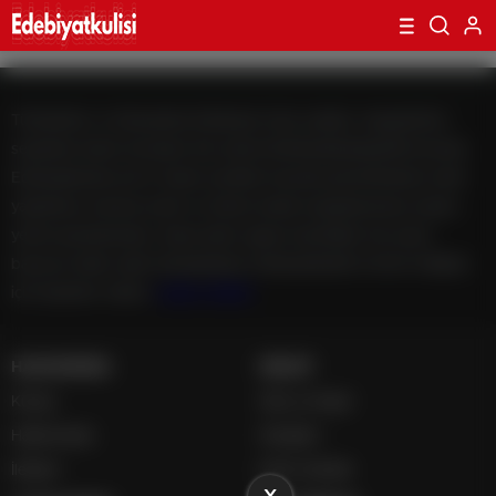
Türkiye'den ve Dünya’dan Edebiyat, köşe yazıları, magazinden,
seyahate bütün konuların tek adresi Edebiyatkulisiplatformunda;
Edebiyatkulisi.com.tr haber içerikleri kaynak gösterilmeden alıntı
yapılamaz, kanuna aykırı ve izinsiz olarak kopyalanamaz, başka
yerde yayınlanamaz. Aykırı işlem yapan kişi/kişiler için yasal
başvuru hakkı saklı tutulmaktadır. Edebiyatkulisi'ni tercih ettiğiniz
için teşekkür ederiz.
casino siteleri
HAKKIMIZDA
HESAP
Künye
Giriş ve Kayıt
Hakkımızda
Hesabım
İletişim
İçerik Gönder