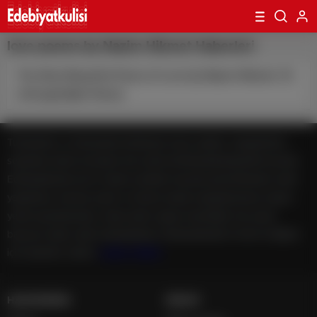
love poems by Nazim Hikmet Haberleri
The Most Beautiful Faces of Love by Nazım Hikmet: 10
Unforgettable Poems
Türkiye'den ve Dünya’dan Edebiyat, köşe yazıları, magazinden,
seyahate bütün konuların tek adresi Edebiyatkulisiplatformunda;
Edebiyatkulisi.com.tr haber içerikleri kaynak gösterilmeden alıntı
yapılamaz, kanuna aykırı ve izinsiz olarak kopyalanamaz, başka
yerde yayınlanamaz. Aykırı işlem yapan kişi/kişiler için yasal
başvuru hakkı saklı tutulmaktadır. Edebiyatkulisi'ni tercih ettiğiniz
için teşekkür ederiz.
casino siteleri
HAKKIMIZDA
HESAP