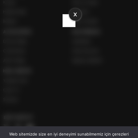
Künye
Giriş ve Kayıt
Hakkımızda
Hesabım
X
İletişim
İçerik Gönder
ALTIN-DÖVİZ
MULTİMEDYA
Döviz Detay
Gazeteler
Canlı Borsa
Hava Durumu
Altın Detay
Namaz Vakitleri
HIZLI SERVİS
Yazarlar Site
Canlı TV
Sinema
BİZİ TAKİP ET
Web sitemizde size en iyi deneyimi sunabilmemiz için çerezleri