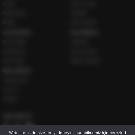
Künye
Giriş ve Kayıt
Hakkımızda
Hesabım
İletişim
İçerik Gönder
ALTIN-DÖVİZ
MULTİMEDYA
Döviz Detay
Gazeteler
Canlı Borsa
Hava Durumu
Altın Detay
Namaz Vakitleri
HIZLI SERVİS
Yazarlar Site
Canlı TV
Sinema
BİZİ TAKİP ET
Web sitemizde size en iyi deneyimi sunabilmemiz için çerezleri