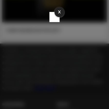
X
TANRI GEÇMİŞİ SEVİYOR ÇIKTI
Türkiye'den ve Dünya’dan Edebiyat, köşe yazıları, magazinden,
seyahate bütün konuların tek adresi Edebiyatkulisiplatformunda;
Edebiyatkulisi.com.tr haber içerikleri kaynak gösterilmeden alıntı
yapılamaz, kanuna aykırı ve izinsiz olarak kopyalanamaz, başka
yerde yayınlanamaz. Aykırı işlem yapan kişi/kişiler için yasal
başvuru hakkı saklı tutulmaktadır. Edebiyatkulisi'ni tercih ettiğiniz
için teşekkür ederiz.
casino siteleri
HAKKIMIZDA
HESAP