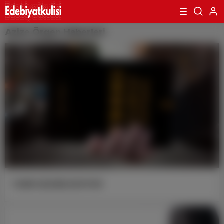
Azize Örgen Haberleri
TANRI GEÇMİŞİ SEVİYOR